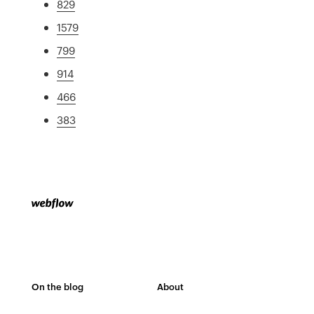
829
1579
799
914
466
383
On the blog
About