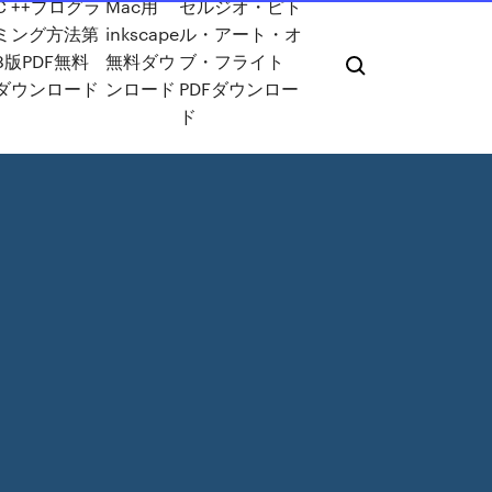
C ++プログラ
Mac用
セルジオ・ピト
ミング方法第
inkscape
ル・アート・オ
8版PDF無料
無料ダウ
ブ・フライト
ダウンロード
ンロード
PDFダウンロー
ド