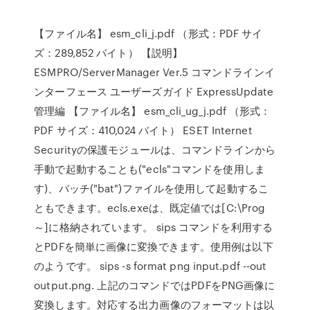
【ファイル名】 esm_cli_j.pdf （形式：PDF サイ
ズ：289,852 バイト） 【説明】
ESMPRO/ServerManager Ver.5 コマンドラインイ
ンターフェース ユーザーズガイド ExpressUpdate
管理編 【ファイル名】 esm_cli_ug_j.pdf （形式：
PDF サイズ：410,024 バイト） ESET Internet
Securityの保護モジュールは、コマンドラインから
手動で起動することも("ecls"コマンドを使用しま
す)、バッチ("bat")ファイルを使用して起動するこ
ともできます。ecls.exeは、既定値では[C:\Prog
～]に格納されています。 sips コマンドを利用する
とPDFを簡単に画像に変換できます。使用例は以下
のようです。 sips -s format png input.pdf --out
output.png. 上記のコマンドではPDFをPNG画像に
変換します。対応する出力画像のフォーマットは以