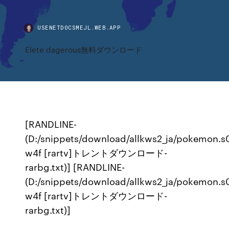
USENETDOCSMEJL.WEB.APP
Elete dagerous無料ダウンロード
[RANDLINE-
(D:/snippets/download/allkws2_ja/pokemon.s
w4f [rartv]トレントダウンロード-
rarbg.txt)] [RANDLINE-
(D:/snippets/download/allkws2_ja/pokemon.s
w4f [rartv]トレントダウンロード-
rarbg.txt)]