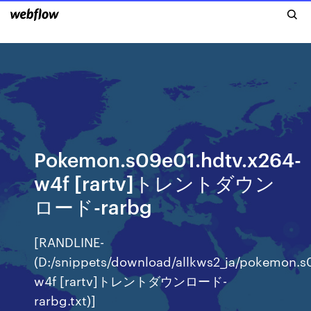
Pokemon.s09e01.hdtv.x264-
w4f [rartv]トレントダウン
ロード-rarbg
[RANDLINE-
(D:/snippets/download/allkws2_ja/pokemon.s
w4f [rartv]トレントダウンロード-
rarbg.txt)]