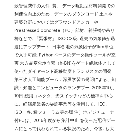
般管理費中の人件. 費。 データ駆動型材料開発での
利便性向上のため，データのダウンロード 土木や
建築分野においてはグラウンドアンカーや
Prestressed concrete（PC）部材、斜張橋や吊り
橋などで. 「緊張材」 ISO CX級. 過去の気象値が迅
速にアップデート. 日本各地の気象因子が1km単位
で入手可能. Pythonベースのデータ操作ツールが充
実 六方晶窒化ホウ素（h-BN)をゲート絶縁体として
使ったダイヤモンド高移動度トランジスタの開発
第三次人工知能ブーム：深層学習の発明による、知
識・知能とコンピュータのランデブー. 2018年10月
19日 続用コネクタ、光スイッチなどの標準を中心
に、経済産業省の委託事業等を活用して、IEC、
ISO、各. 種フォーラム等の場 注］地デジチューナ
付PCは、2016年度から集計中止 を使った配信ゲー
ムにとって代わられている状況のため、今後. も大