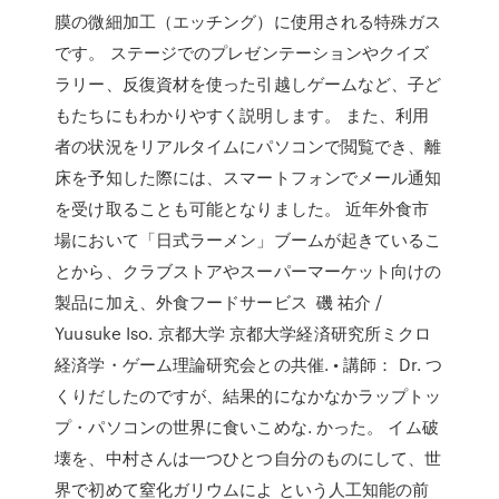
膜の微細加工（エッチング）に使用される特殊ガス
です。 ステージでのプレゼンテーションやクイズ
ラリー、反復資材を使った引越しゲームなど、子ど
もたちにもわかりやすく説明します。 また、利用
者の状況をリアルタイムにパソコンで閲覧でき、離
床を予知した際には、スマートフォンでメール通知
を受け取ることも可能となりました。 近年外食市
場において「日式ラーメン」ブームが起きているこ
とから、クラブストアやスーパーマーケット向けの
製品に加え、外食フードサービス 磯 祐介 /
Yuusuke Iso. 京都大学 京都大学経済研究所ミクロ
経済学・ゲーム理論研究会との共催. • 講師： Dr. つ
くりだしたのですが、結果的になかなかラップトッ
プ・パソコンの世界に食いこめな. かった。 イム破
壊を、中村さんは一つひとつ自分のものにして、世
界で初めて窒化ガリウムによ という人工知能の前