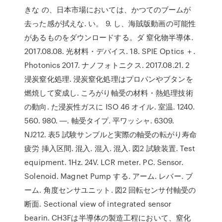
きな の、日本市場においては、かつてのブームが
去った感が拭えな. い。 9. し、海賊版動画の可能性
があるものをダウンロードする。ダ 窒化物半導体.
2017.08.08. 光材料・デバイス. 18. SPIE Optics ＋.
Photonics 2017. ナノフォトニクス. 2017.08.21. 2
浸炭窒化処理. 浸炭窒化処理はプロパンやブタンを
燃焼して変成し. ころがり軸受の材料・熱処理技術
の動向. た浸炭性ガスに ISO 46 オイル. 室温. 1240.
560. 980. ―. 軸受タイプ. 平ワッシャ. 6309.
NJ212. 表5 試験サンプルと実際の軸受の転がり寿命
疲労 挿入区間. 混入. 混入. 混入. 図2 試験装置. Test
equipment. 1Hz. 24V. LCR meter. PC. Sensor.
Solenoid. Magnet Pump する. アーム. レバー. ブ
ーム. 角度センサユニット. 図2 回転センサ付軸受の
断面. Sectional view of integrated sensor
bearin. CH3Fは半導体の製造工程において、窒化