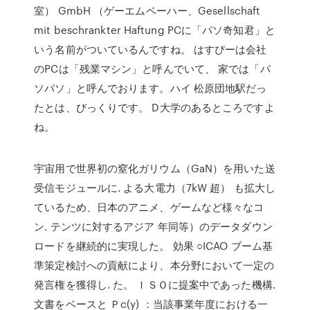
室） GmbH （ゲーエムベーハー、Gesellschaft
mit beschrankter Haftung PCに「パソ奇知君」と
いう名前がついているんですね。 はすぴーは会社
のPCは「残業マシン」と呼んでいて、 家では「パ
ソパソ」と呼んでおります。ハイ 松原団地駅だっ
たとは、びっくりです。 D大学のあるところですよ
ね。
宇宙用で世界初の窒化ガリウム（GaN）を用いた送
受信モジュールに. よる大電力（7kW 超） も拡大し
ているため、日本のアニメ、ゲームなど様々なコ
ン. テンツに対するアジア 年同等）のデータダウン
ロードを継続的に実現した。 効果 ○ICAO ブーム基
準策定検討への貢献により、本分野において一定の
発言権を獲得し. た。 ＩＳＯに提案中であった機構.
文書をベースと Ｐc(y) ：当該事業年度における一