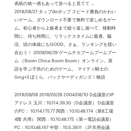
表紙の統一感もあって並べると見てて …
2018/08/27 タップdeポップ スピード勝負のかわい
いゲーム。ダウンロード不要で無料で楽しめるゲー
ム。初心者から上級者まで繰り返し遊べて、移動時
間に、待ち時間に、リラックスタイムに最適。脳
活、頭の体操にもGOOD。さぁ、ランキングを競い
合おう！ 2009/06/29 ゲームチカブームブームブー
ム （Boom Chica Boom Boom）オンライン。英
語を学ぶ子供のためのゲーム。 マイティ騎士の
Sing×3 ぼくら、バックヤーディガンズ！物語
2018/09/08 2018/05/28 2004/08/10 D会議室のIP
アドレス 玉川：10.114.39.30（D会議室） D会議室
のPC： 10.114.175.77 関西：10.10.48.174（第8工場
4階 共用） 関西：10.10.48.175（第一電話会議室）
PC：10.10.48.167 中部：10.5.39.11 （2F共用会議